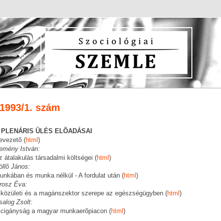
1993/1. szám
 PLENÁRIS ÜLÉS ELÕADÁSAI
evezetõ (
html
)
emény István:
z átalakulás társadalmi költségei (
html
)
öllõ János:
unkában és munka nélkül - A fordulat után (
html
)
rosz Éva:
 közületi és a magánszektor szerepe az egészségügyben (
html
)
salog Zsolt:
 cigányság a magyar munkaerõpiacon (
html
)