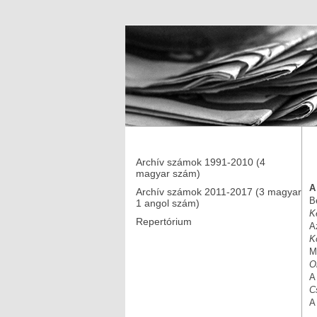
Archív számok 1991-2010 (4
magyar szám)
A
Archív számok 2011-2017 (3 magyar
B
1 angol szám)
K
Repertórium
A
K
M
O
A
C
A