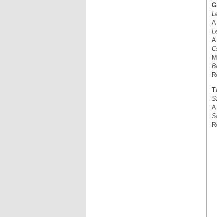
G
L
A
L
A
C
M
B
R
T
S
A
S
R