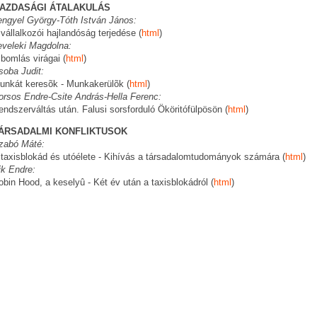
AZDASÁGI ÁTALAKULÁS
engyel György-Tóth István János:
 vállalkozói hajlandóság terjedése (
html
)
eveleki Magdolna:
 bomlás virágai (
html
)
soba Judit:
unkát keresõk - Munkakerülõk (
html
)
orsos Endre-Csite András-Hella Ferenc:
endszerváltás után. Falusi sorsforduló Ököritófülpösön (
html
)
ÁRSADALMI KONFLIKTUSOK
zabó Máté:
 taxisblokád és utóélete - Kihívás a társadalomtudományok számára (
html
)
ik Endre:
obin Hood, a keselyû - Két év után a taxisblokádról (
html
)