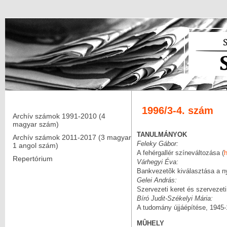
1996/3-4. szám
Archív számok 1991-2010 (4
magyar szám)
TANULMÁNYOK
Archív számok 2011-2017 (3 magyar
Feleky Gábor:
1 angol szám)
A fehérgallér színeváltozása (
Repertórium
Várhegyi Éva:
Bankvezetõk kiválasztása a n
Gelei András:
Szervezeti keret és szervezeti
Bíró Judit-Székelyi Mária:
A tudomány újjáépítése, 1945-
MÛHELY