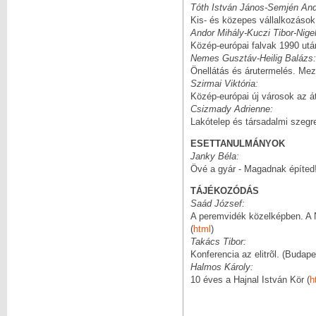
Tóth István János-Semjén And
Kis- és közepes vállalkozások
Andor Mihály-Kuczi Tibor-Nige
Közép-európai falvak 1990 utá
Nemes Gusztáv-Heilig Balázs:
Önellátás és árutermelés. Me
Szirmai Viktória:
Közép-európai új városok az á
Csizmady Adrienne:
Lakótelep és társadalmi szegr
ESETTANULMÁNYOK
Janky Béla:
Övé a gyár - Magadnak építed!
TÁJÉKOZÓDÁS
Saád József:
A peremvidék közelképben. A 
(
html
)
Takács Tibor:
Konferencia az elitrõl. (Budap
Halmos Károly:
10 éves a Hajnal István Kör (
h